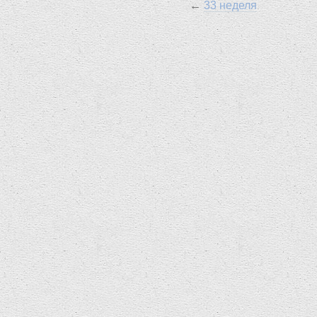
←
33 неделя