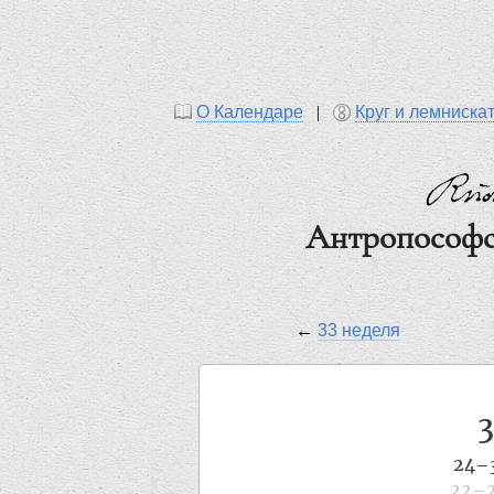
О Календаре
|
Круг и лемниска
Антропософс
←
33 неделя
24–
22–2