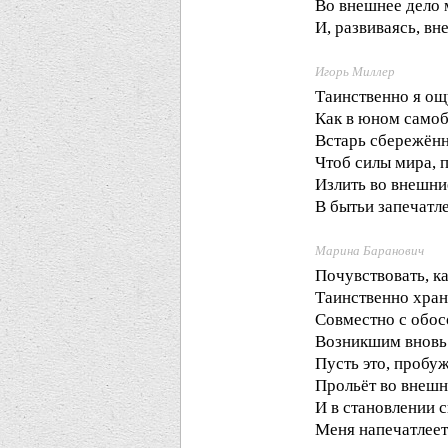
Во внешнее дело 
И, развиваясь, вн
Игорь Миллер
Таинственно я о
Как в юном само
Встарь сбережённ
Чтоб силы мира, 
Излить во внешни
В бытьи запечатл
Марина Баранович
Почувствовать, к
Таинственно хра
Совместно с обо
Возникшим вновь
Пусть это, пробу
Прольёт во внешн
И в становлении 
Меня напечатлеет