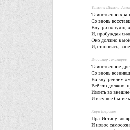
Татьяна Шанько, Алек
Таинственно хран
Со вновь восста
Внутри почуять, 
И, пробуждая сил
Оно должно в мой
И, становясь, зап
Владимир Тихомиров
Таинственное др
Со вновь возник
Во внутреннем о
Всё это должно, 
Излить во внешне
И в сущее бытие м
Кира Езерская
Пра-Истину внев
И новое самосозн