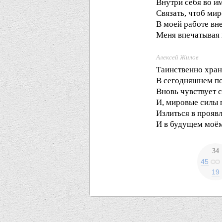
Внутри себя во и
Связать, чтоб ми
В моей работе вн
Меня впечатывая 
Алексей Жилов
Таинственно хра
В сегодняшнем п
Вновь чувствует 
И, мировые силы 
Излиться в прояв
И в будущем моём
34
45
19