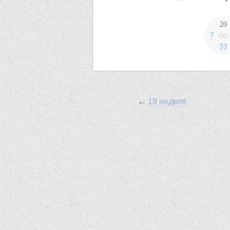
20
7
33
←
19 неделя