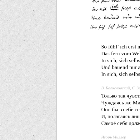
So fühl’ ich erst 
Das fern vom We
In sich, sich selb
Und bauend nur 
In sich, sich selb
В. Богословский, С. З
Только так чувст
Чуждаясь же Ми
Оно бы в себе се
И, полагаясь ли
Самоё себя долж
Игорь Миллер