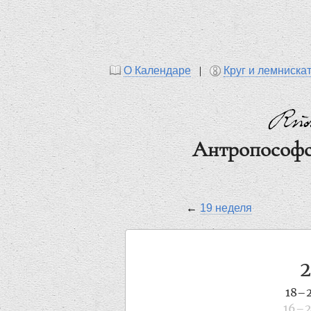
О Календаре
|
Круг и лемниска
Антропософс
←
19 неделя
18–2
16–2