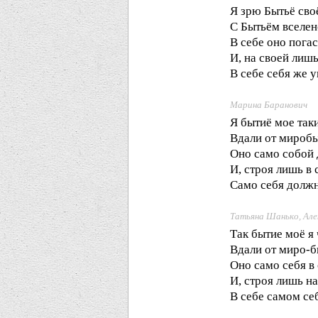
Я зрю Бытьё сво
С Бытьём вселен
В себе оно пога
И, на своей лишь
В себе себя же 
Марина Баранович
Я бытиё мое та
Вдали от миробыт
Оно само собой 
И, строя лишь в 
Само себя должн
Татьяна Шанько, Але
Так бытие моё я
Вдали от миро-б
Оно само себя в 
И, строя лишь на
В себе самом се