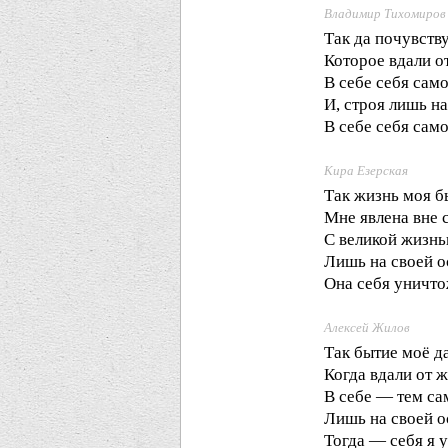
Владимир Тихомиров
Так да почувств
Которое вдали о
В себе себя сам
И, строя лишь на
В себе себя сам
Кира Езерская
Так жизнь моя б
Мне явлена вне 
С великой жизнь
Лишь на своей о
Она себя уничт
Алексей Жилов
Так бытие моё д
Когда вдали от 
В себе — тем са
Лишь на своей о
Тогда — себя я 