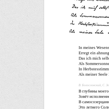
In meines Wesens
Erregt ein ahnun
Das ich mich selb
Als Sommersonne
In Herbstesstim
Als meiner Seele 
В. Богословский, С. З
В глубины моего
Зовёт исполненн
В самосозерцани
Это летнего Солн