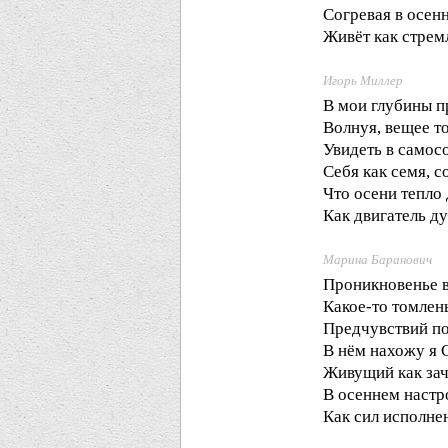
Согревая в осен
Живёт как стрем
Игорь Миллер
В мои глубины п
Волнуя, вещее т
Увидеть в самос
Себя как семя, с
Что осени тепло 
Как двигатель д
Марина Баранович
Проникновенье в
Какое-то томлен
Предчувствий п
В нём нахожу я 
Живущий как зач
В осеннем настро
Как сил исполне