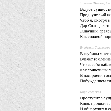
Татьяна Шанько, Але
Вглубь сущности
Предчувствий по
Чтоб я, смотря в
Дар Солнца летн
Живущий, греясь
Как силовой пор
Владимир Тихомиров
В глубины моего
Влечёт томление
Что я, себя набл
Как солнечный ле
В настроении осе
Побуждением си
Кира Езерская
Проступит в сущ
Кипя, провидче
И обнаружит в с