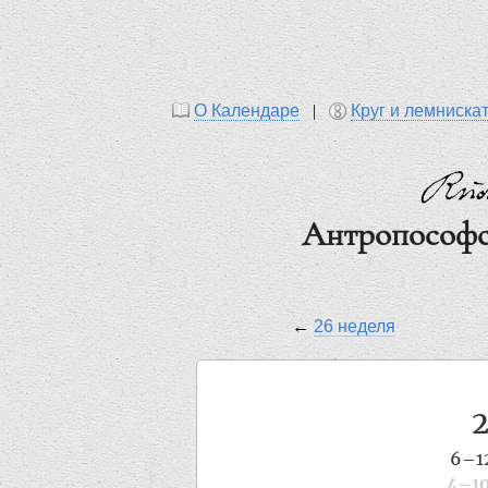
О Календаре
|
Круг и лемниска
Антропософс
←
26 неделя
6–1
4–10