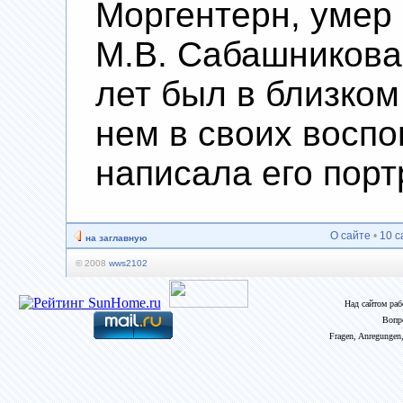
Моргентерн, умер
М.В. Сабашникова,
лет был в близком
нем в своих воспо
написала его портр
О сайте
•
10 с
на заглавную
© 2008
wws2102
Над сайтом ра
Вопр
Fragen, Anregungen