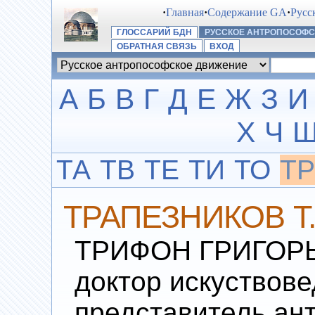
·
Главная
·
Содержание GA
·
Русс
ГЛОССАРИЙ БДН
РУССКОЕ АНТРОПОСОФ
ОБРАТНАЯ СВЯЗЬ
ВХОД
А
Б
В
Г
Д
Е
Ж
З
И
Х
Ч
ТА
ТВ
ТЕ
ТИ
ТО
ТР
ТРАПЕЗНИКОВ Т.
ТРИФОН ГРИГОРЬЕ
доктор искуствов
представитель ан