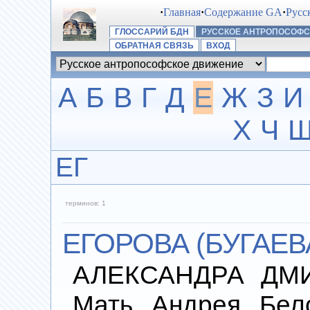
·
Главная
·
Содержание GA
·
Русс
ГЛОССАРИЙ БДН
РУССКОЕ АНТРОПОСОФ
ОБРАТНАЯ СВЯЗЬ
ВХОД
А
Б
В
Г
Д
Е
Ж
З
И
Х
Ч
ЕГ
терминов: 1
ЕГОРОВА (БУГАЕВА
АЛЕКСАНДРА ДМИТ
Мать Андрея Бело