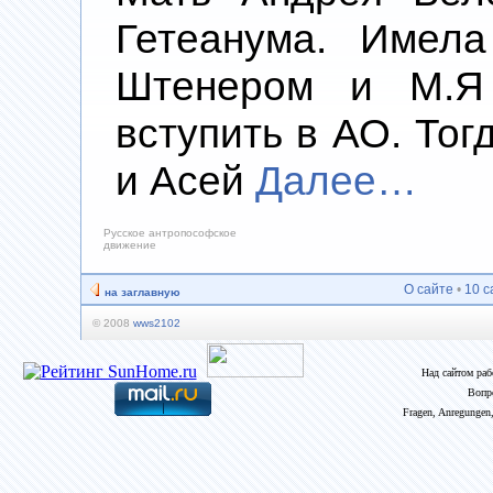
Гетеанума. Имел
Штенером и М.Я
вступить в АО. Тог
и Асей
Далее…
Русское антропософское
движение
О сайте
•
10 с
на заглавную
© 2008
wws2102
Над сайтом ра
Вопр
Fragen, Anregungen