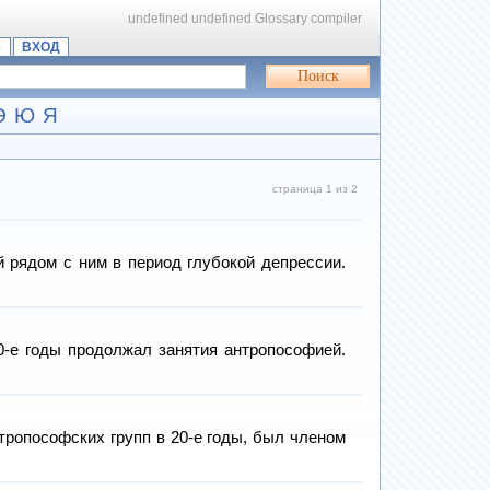
undefined
undefined
Glossary compiler
Ь
ВХОД
Э
Ю
Я
страница 1 из 2
рядом с ним в период глубокой депрессии.
0-е годы продолжал занятия антропософией.
ропософских групп в 20-е годы, был членом