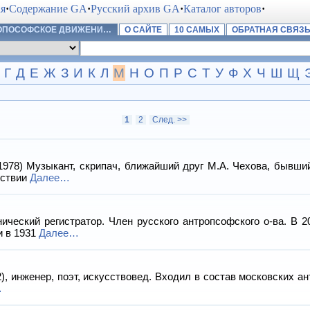
ая
·
Содержание GA
·
Русский архив GA
·
Каталог авторов
·
РОПОСОФСКОЕ ДВИЖЕНИ…
О САЙТЕ
10 САМЫХ
ОБРАТНАЯ СВЯЗ
Г
Д
Е
Ж
З
И
К
Л
М
Н
О
П
Р
С
Т
У
Ф
Х
Ч
Ш
Щ
1
2
След. >>
 Музыкант, скрипач, ближайший друг М.А. Чехова, бывший 
дствии
Далее…
ский регистратор. Член русского антропсофского о-ва. В 2
и в 1931
Далее…
нженер, поэт, искусствовед. Входил в состав московских ант
…