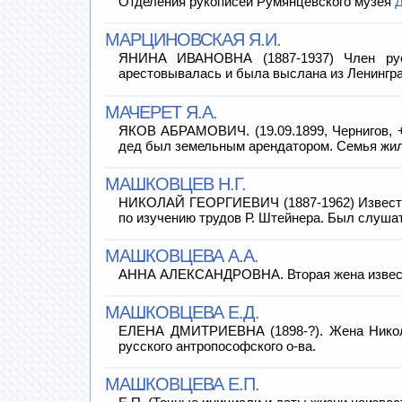
Отделения рукописей Румянцевского музея
МАРЦИНОВСКАЯ Я.И.
ЯНИНА ИВАНОВНА (1887-1937) Член русск
арестовывалась и была выслана из Ленингр
МАЧЕРЕТ Я.А.
ЯКОВ АБРАМОВИЧ. (19.09.1899, Чернигов, +1
дед был земельным арендатором. Семья жи
МАШКОВЦЕВ Н.Г.
НИКОЛАЙ ГЕОРГИЕВИЧ (1887-1962) Известнейш
по изучению трудов Р. Штейнера. Был слуш
МАШКОВЦЕВА А.А.
АННА АЛЕКСАНДРОВНА. Вторая жена известно
МАШКОВЦЕВА Е.Д.
ЕЛЕНА ДМИТРИЕВНА (1898-?). Жена Никола
русского антропософского о-ва.
МАШКОВЦЕВА Е.П.