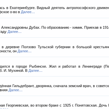
 в Екатеринбурге. Видный деятель антропософского движени
фское о-во в
Далее…
сандровны Дубах. По образованию - химик. Приехав в 1914 г
игаду
Далее…
 деревне Ползово Тульской губернии в большой крестьянско
юности, он
Далее…
лся в городе Рыбинске. Жил и работал в Ленинграде (Пет
. И. Мухиной. В
Далее…
ая Гильдебрант, дворянка, сначала земский врач, в советско
авняя
Далее…
Георгиевская, во втором браке с 1925 г. Понятовская. Дочь Г