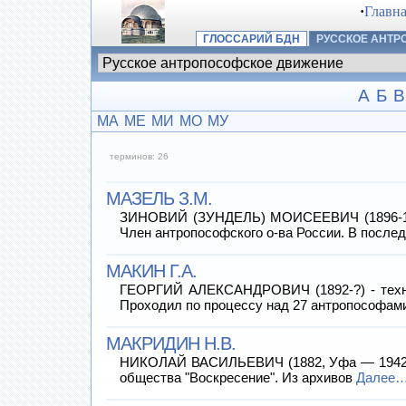
·
Главн
ГЛОССАРИЙ БДН
РУССКОЕ АНТ
А
Б
В
МА
МЕ
МИ
МО
МУ
терминов: 26
МАЗЕЛЬ З.М.
ЗИНОВИЙ (ЗУНДЕЛЬ) МОИСЕЕВИЧ (1896-1978)
Член антропософского о-ва России. В после
МАКИН Г.А.
ГЕОРГИЙ АЛЕКСАНДРОВИЧ (1892-?) - техниче
Проходил по процессу над 27 антропософам
МАКРИДИН Н.В.
НИКОЛАЙ ВАСИЛЬЕВИЧ (1882, Уфа — 1942), и
общества "Воскресение". Из архивов
Далее