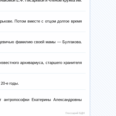
знакомой Е.Ф. Писаревой и членом кружка им.
рькове. Потом вместе с отцом долгое время
 девичью фамилию своей мамы — Булгакова.
звестного архивариуса, старшего хранителя
20-е годы.
т антропософки Екатерины Александровны
Глоссарий БДН