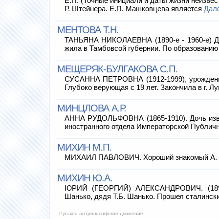
Е.П. (Точные инициали и даты жизни неизвес
Р. Штейнера. Е.П. Машковцева является
Дал
МЕНТОВА Т.Н.
ТАНЬЯНА НИКОЛАЕВНА (1890-е - 1960-е) Доч
жила в Тамбовсой губернии. По образованию
МЕЩЕРЯК-БУЛГАКОВА С.П.
СУСАННА ПЕТРОВНА (1912-1999), урожденна
Глубоко верующая с 19 лет. Закончила в г. Лу
МИНЦЛОВА А.Р.
АННА РУДОЛЬФОВНА (1865-1910). Дочь извес
иностранного отдела Императорской Публич
МИХИН М.П.
МИХАИЛ ПАВЛОВИЧ. Хороший знакомый А. Бел
МИХИН Ю.А.
ЮРИЙ (ГЕОРГИЙ) АЛЕКСАНДРОВИЧ. (1892-1
Шанько, дядя Т.Б. Шанько. Прошел сталинск
Русское антропософское движение