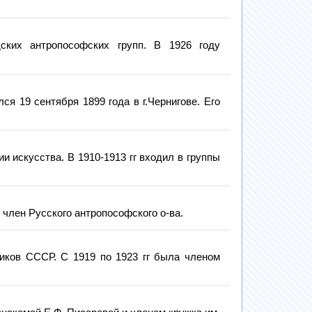
ских антропософских групп. В 1926 году
я 19 сентября 1899 года в г.Чернигове. Его
 искусства. В 1910-1913 гг входил в группы
лен Русского антропософского о-ва.
ков СССР. С 1919 по 1923 гг была членом