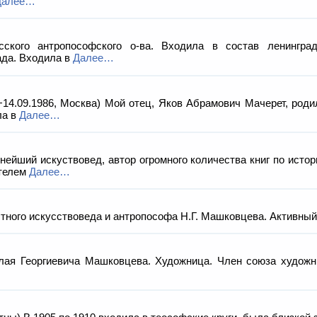
Далее…
ого антропософского о-ва. Входила в состав ленинград
ада. Входила в
Далее…
4.09.1986, Москва) Мой отец, Яков Абрамович Мачерет, родилс
ла в
Далее…
ий искуствовед, автор огромного количества книг по истории
ателем
Далее…
го искусствоведа и антропософа Н.Г. Машковцева. Активный ч
я Георгиевича Машковцева. Художница. Член союза художни