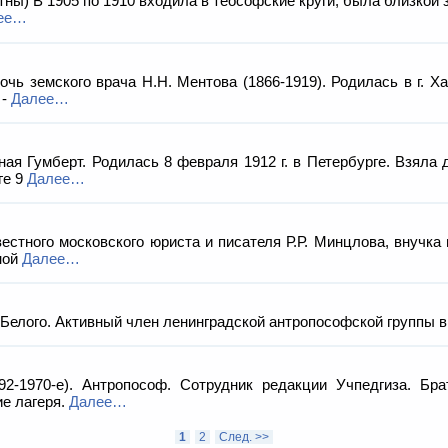
тны) В 1905 по 1910 входила в теософские круги, была близкой 
ее…
ь земского врача Н.Н. Ментова (1866-1919). Родилась в г. Ха
 -
Далее…
я Гумберт. Родилась 8 февраля 1912 г. в Петербурге. Взяла
ге 9
Далее…
тного московского юриста и писателя Р.Р. Минцлова, внучка и
ной
Далее…
ого. Активный член ленинградской антропософской группы в 
970-е). Антропософ. Сотрудник ре­дакции Учпедгиза. Бра
ие лагеря.
Далее…
1
2
След. >>