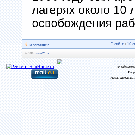
лагерях около 10 
освобождения раб
О сайте
•
10 с
на заглавную
© 2008
wws2102
Над сайтом ра
Вопр
Fragen, Anregungen