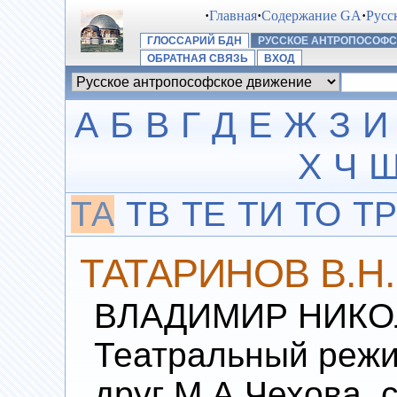
·
Главная
·
Содержание GA
·
Русс
ГЛОССАРИЙ БДН
РУССКОЕ АНТРОПОСОФ
ОБРАТНАЯ СВЯЗЬ
ВХОД
А
Б
В
Г
Д
Е
Ж
З
И
Х
Ч
ТА
ТВ
ТЕ
ТИ
ТО
ТР
ТАТАРИНОВ В.Н.
ВЛАДИМИР НИКОЛ
Театральный режи
друг М.А Чехова, 